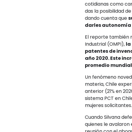
cotidianas como cam
das la posibilidad 
dando cuenta que
s
darles autonomía 
El reporte también 
Industrial (OMPI),
la
patentes de invenc
año 2020. Este inc
promedio mundial d
Un fenómeno novedos
materia, Chile expe
anterior (21% en 2020
sistema PCT en Chil
mujeres solicitantes.
Cuando Silvana defen
quienes le avalaron 
reunión con el aboga