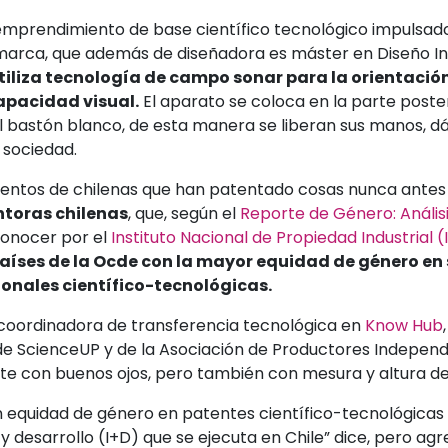
emprendimiento de base científico tecnológico impulsado
marca, que además de diseñadora es máster en Diseño Ind
iliza tecnología de campo sonar para la orientación
apacidad visual.
El aparato se coloca en la parte poste
 bastón blanco, de esta manera se liberan sus manos, 
 sociedad.
ientos de chilenas que han patentado cosas nunca antes 
ntoras chilenas
, que, según el
Reporte de Género: Anális
conocer por el
Instituto Nacional de Propiedad Industrial (
 países de la Ocde con la mayor equidad de género en 
onales científico-tecnológicas.
coordinadora de transferencia tecnológica en
Know Hub
de ScienceUP y de la Asociación de Productores Independi
rte con buenos ojos, pero también con mesura y altura de
n equidad de género en patentes científico-tecnológicas e
y desarrollo (I+D) que se ejecuta en Chile” dice, pero ag