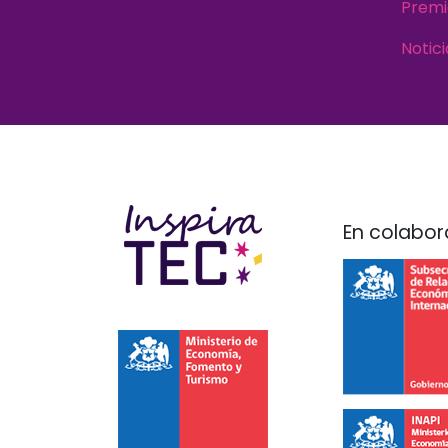
Premi
Notici
En colabor