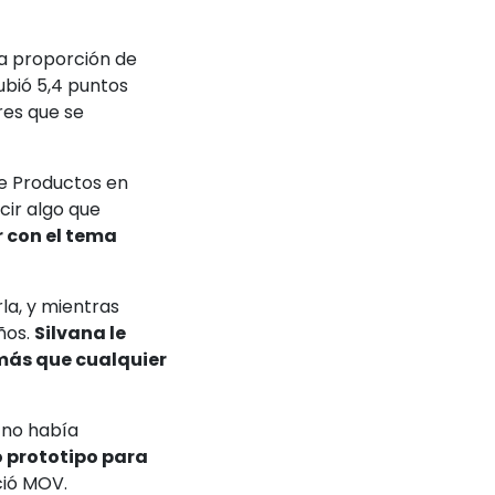
la proporción de
ubió 5,4 puntos
es que se
de Productos en
cir algo que
r con el tema
la, y mientras
ños.
Silvana le
 más que cualquier
 no había
o prototipo para
ció MOV.