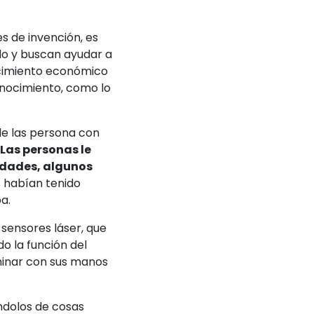
 de invención, es
do y buscan ayudar a
recimiento económico
onocimiento, como lo
de las persona con
Las personas le
idades, algunos
 habían tenido
a.
sensores láser, que
do la función del
aminar con sus manos
ándolos de cosas