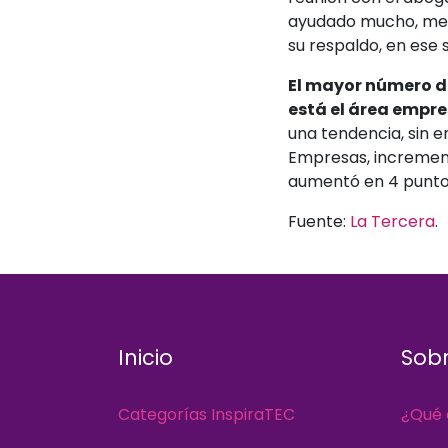
ayudado mucho, me da
su respaldo, en ese 
El mayor número d
está el área empre
una tendencia, sin e
Empresas, increment
aumentó en 4 punto
Fuente:
La Tercera
.
Inicio
Sobr
Categorías InspiraTEC
¿Qué 