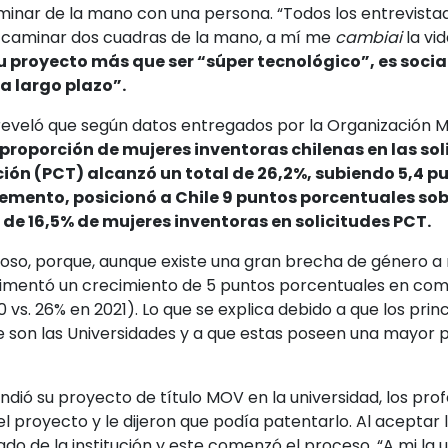
inar de la mano con una persona. “Todos los entrevista
de caminar dos cuadras de la mano, a mí me
cambiai
la vid
u proyecto más que ser “súper tecnológico”, es social
a largo plazo”.
reveló que según datos entregados por la Organización M
 proporción de mujeres inventoras chilenas en las sol
ión (PCT) alcanzó un total de 26,2%, subiendo 5,4 p
remento, posicionó a Chile 9 puntos porcentuales sob
e 16,5% de mujeres inventoras en solicitudes PCT.
o, porque, aunque existe una gran brecha de género a n
rimentó un crecimiento de 5 puntos porcentuales en com
 vs. 26% en 2021). Lo que se explica debido a que los princ
e son las Universidades y a que estas poseen una mayor 
dió su proyecto de título MOV en la universidad, los pro
el proyecto y le dijeron que podía patentarlo. Al aceptar 
do de la institución y este comenzó el proceso. “A mi la 