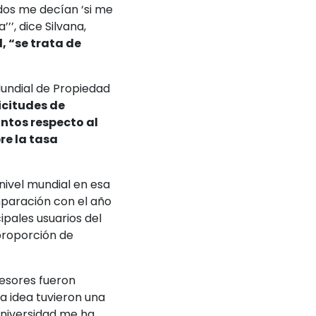
dos me decían ‘si me
a’’’, dice Silvana,
, “se trata de
undial de Propiedad
icitudes de
untos respecto al
re la tasa
ivel mundial en esa
paración con el año
ipales usuarios del
proporción de
fesores fueron
la idea tuvieron una
universidad me ha