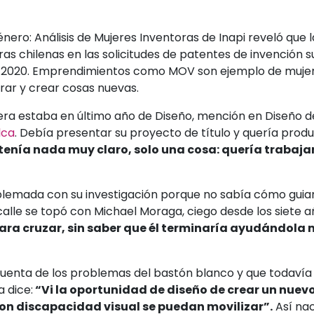
nero: Análisis de Mujeres Inventoras de Inapi reveló que 
as chilenas en las solicitudes de patentes de invención s
o 2020. Emprendimientos como MOV son ejemplo de mujer
erar y crear cosas nuevas.
rera estaba en último año de Diseño, mención en Diseño 
lca
. Debía presentar su proyecto de título y quería produ
tenía nada muy claro, solo una cosa: quería trabaja
lemada con su investigación porque no sabía cómo guiar
alle se topó con Michael Moraga, ciego desde los siete a
ara cruzar, sin saber que él terminaría ayudándola
cuenta de los problemas del bastón blanco y que todavía
a dice:
“Vi la oportunidad de diseño de crear un nuev
on discapacidad visual se puedan movilizar”.
Así na