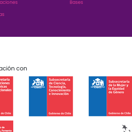
aciones
Bases
as
ación con