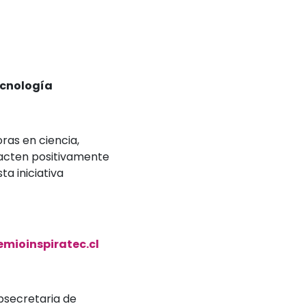
ecnología
ras en ciencia,
acten positivamente
a iniciativa
emioinspiratec.cl
ubsecretaria de