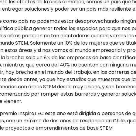
te los efectos de la crisis climática, somos un país que 
 entregar soluciones y poder ser un país más resiliente en
e como país no podemos estar desaprovechando ningún t
política pública generar todos los espacios para que nos 
s cifras parecen no tan alentadoras cuando vemos los 
 mundo STEM. Solamente un 10% de las mujeres que se titu
n estas áreas y si nos vamos al mundo empresarial y pr
 la brecha: solo un 8% de las empresas de base científic
s, mientras que cerca del 40% no cuentan con ninguna mu
ir, hay brecha en el mundo del trabajo, en las carreras d
te desde antes, ya que hay estudios que muestras que las
onados con áreas STEM desde muy chicas, y son brechas
comenzando por romper estas barreras y generar soluci
e vienen”.
 premio InspiraTEC este año está dirigida a personas de
as, con un mínimo de dos años de residencia en Chile, qu
 de proyectos o emprendimientos de base STEM.