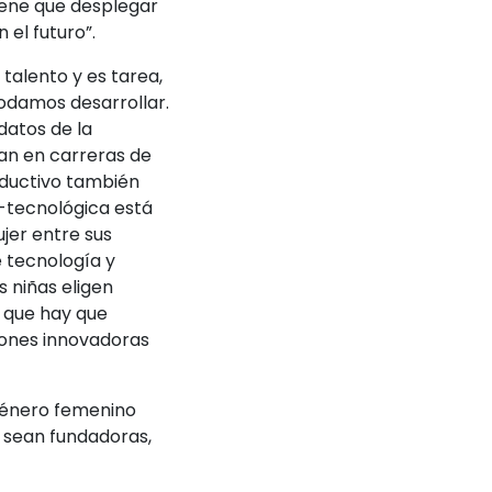
tiene que desplegar
 el futuro”.
alento y es tarea,
podamos desarrollar.
datos de la
lan en carreras de
oductivo también
a-tecnológica está
jer entre sus
e tecnología y
 niñas eligen
 que hay que
ones innovadoras
 género femenino
e sean fundadoras,