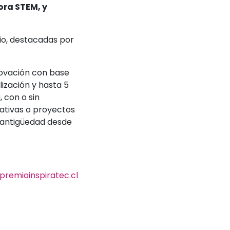
ra STEM, y
io, destacadas por
novación con base
lización y hasta 5
 con o sin
rativas o proyectos
 antigüedad desde
remioinspiratec.cl