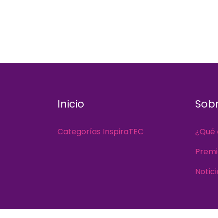
Inicio
Sobr
Categorías InspiraTEC
¿Qué 
Premi
Notici