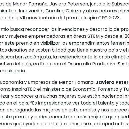
 de Menor Tamaño, Javiera Petersen, junto a la Subsecr
iento e Innovación, Carolina Gainza y otros actores cla
ra de la VII convocatoria del premio InspiraTEC 2023.
emio busca reconocer las invenciones y desarrollo de pr
es y mujeres emprendedoras en áreas STEM y desde el 2
ar este premio en visibilizar los emprendimientos femeni
tos desafíos de sostenibilidad que tiene nuestro país y el
scarbonización justa, la resiliencia ante la crisis climátic
uctiva del país, en línea con el Desarrollo Productivo Sost
 impulsando.
e Economía y Empresas de Menor Tamaño,
Javiera Pete
omo InspiraTEC el ministerio de Economía, Fomento y Tur
bilizar y conocer a muchas mujeres que están haciendo in
co en el país. “Es impresionante ver todo el talento y tod
tán entregando las mujeres en este ámbito y nos parece
 este premio y poder encontrar a más mujeres que pued
óvenes que ayudan a cerrar brechas que son importantes 